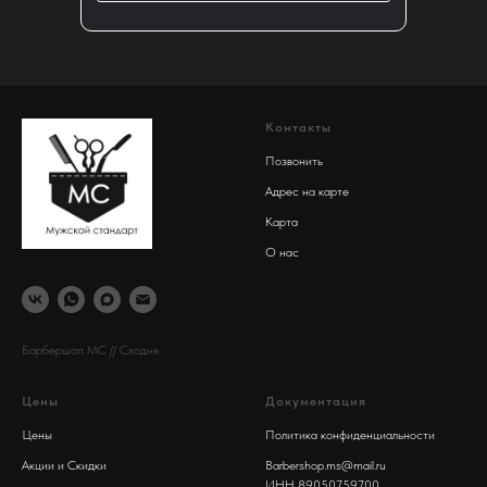
Контакты
Позвонить
Адрес на карте
Карта
О нас
Барбершоп MС // Сходня
Цены
Документация
Цены
Политика конфиденциальности
Акции и Скидки
Barbershop.ms@mail.ru
ИНН 89050759700