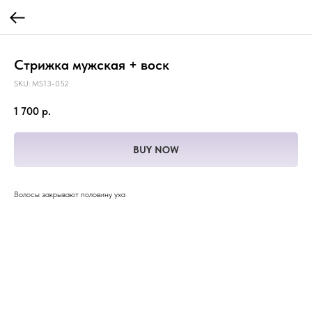
Стрижка мужская + воск
SKU:
MS13-052
1 700
р.
BUY NOW
Волосы закрывают половину уха