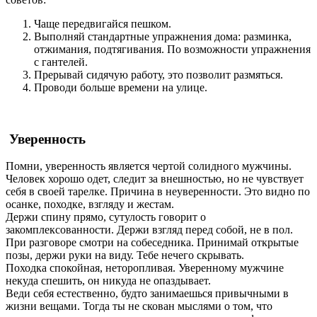
Чаще передвигайся пешком.
Выполняй стандартные упражнения дома: разминка,
отжимания, подтягивания. По возможности упражнения
с гантелей.
Прерывай сидячую работу, это позволит размяться.
Проводи больше времени на улице.
Уверенность
Помни, уверенность является чертой солидного мужчины.
Человек хорошо одет, следит за внешностью, но не чувствует
себя в своей тарелке. Причина в неуверенности. Это видно по
осанке, походке, взгляду и жестам.
Держи спину прямо, сутулость говорит о
закомплексованности. Держи взгляд перед собой, не в пол.
При разговоре смотри на собеседника. Принимай открытые
позы, держи руки на виду. Тебе нечего скрывать.
Походка спокойная, неторопливая. Уверенному мужчине
некуда спешить, он никуда не опаздывает.
Веди себя естественно, будто занимаешься привычными в
жизни вещами. Тогда ты не скован мыслями о том, что