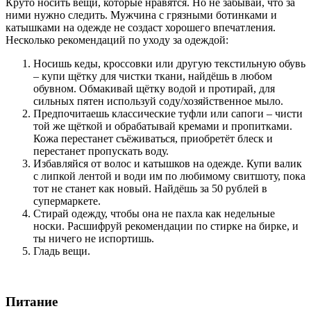
Круто носить вещи, которые нравятся. Но не забывай, что за
ними нужно следить. Мужчина с грязными ботинками и
катышками на одежде не создаст хорошего впечатления.
Несколько рекомендаций по уходу за одеждой:
Носишь кеды, кроссовки или другую текстильную обувь
– купи щётку для чистки ткани, найдёшь в любом
обувном. Обмакивай щётку водой и протирай, для
сильных пятен используй соду/хозяйственное мыло.
Предпочитаешь классические туфли или сапоги – чисти
той же щёткой и обрабатывай кремами и пропитками.
Кожа перестанет съёживаться, приобретёт блеск и
перестанет пропускать воду.
Избавляйся от волос и катышков на одежде. Купи валик
с липкой лентой и води им по любимому свитшоту, пока
тот не станет как новый. Найдёшь за 50 рублей в
супермаркете.
Стирай одежду, чтобы она не пахла как недельные
носки. Расшифруй рекомендации по стирке на бирке, и
ты ничего не испортишь.
Гладь вещи.
Питание