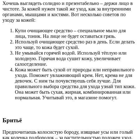
Хочешь выглядеть солидно и презентабельно – держи лицо в
чистоте. За кожей нужен такой же уход, как за внутренними
органами, мышцами и костями. Вот несколько советов по
уходу за кожей:
Купи очищающее средство – специальное мыло для
лица, тоник. На лице не будет оставаться грязь.
Используй очищающее средство раз в день. Если делать
это чаще, то кожа будет сухой.
Не умывайся горячей водой. Используй тёплую или
холодную. Горячая вода сушит кожу, увеличивает
салоотделение.
Кожа может быть сухой от природы или неправильного
ухода. Поможет увлажняющий крем. Нет, крема не для
девочек. С ним ты почувствуешь себя лучше.
Для
правильного выбора средства для ухода узнай тип кожи.
Она может быть сухая, жирная, комбинированная или
нормальная. Учитывай это, в магазине помогут.
Бритьё
Предпочитаешь колосистую бороду, изящные усы или голый
как коленка подбородок – за растительностью положен уход.