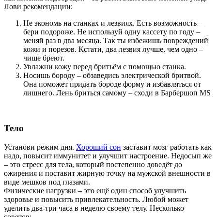
Лови рекомендации:
Не экономь на станках и лезвиях. Есть возможность –
бери подороже. Не используй одну кассету по году –
меняй раз в два месяца. Так ты избежишь повреждений
кожи и порезов. Кстати, два лезвия лучше, чем одно –
чище бреют.
Увлажни кожу перед бритьём с помощью станка.
Носишь бороду – обзаведись электрической бритвой.
Она поможет придать бороде форму и избавляться от
лишнего. Лень бриться самому – сходи в Барбершоп MS
Тело
Установи режим дня.
Хороший сон
заставит мозг работать как
надо, повысит иммунитет и улучшит настроение. Недосып же
– это стресс для тела, который постепенно доведёт до
ожирения и поставит жирную точку на мужской внешности в
виде мешков под глазами.
Физические нагрузки – это ещё один способ улучшить
здоровье и повысить привлекательность. Любой может
уделить два-три часа в неделю своему телу. Несколько
советов: