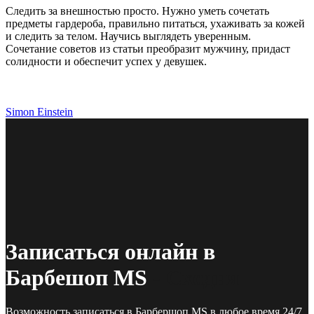
Следить за внешностью просто. Нужно уметь сочетать
предметы гардероба, правильно питаться, ухаживать за кожей
и следить за телом. Научись выглядеть уверенным.
Сочетание советов из статьи преобразит мужчину, придаст
солидности и обеспечит успех у девушек.
Simon Einstein
Записаться онлайн в
Барбешоп MS
- Сходня
Возможность записаться в Барбершоп MS в любое время 24/7