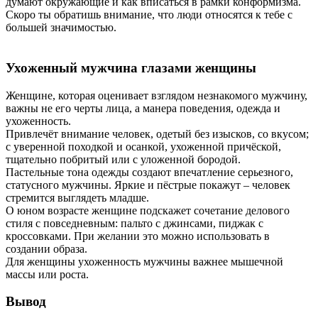
думают окружающие и как вписаться в рамки конформизма.
Скоро ты обратишь внимание, что люди относятся к тебе с
большей значимостью.
Ухоженный мужчина глазами женщины
Женщине, которая оценивает взглядом незнакомого мужчину,
важны не его черты лица, а манера поведения, одежда и
ухоженность.
Привлечёт внимание человек, одетый без изысков, со вкусом;
с уверенной походкой и осанкой, ухоженной причёской,
тщательно побритый или с уложенной бородой.
Пастельные тона одежды создают впечатление серьезного,
статусного мужчины. Яркие и пёстрые покажут – человек
стремится выглядеть младше.
О юном возрасте женщине подскажет сочетание делового
стиля с повседневным: пальто с джинсами, пиджак с
кроссовками. При желании это можно использовать в
создании образа.
Для женщины ухоженность мужчины важнее мышечной
массы или роста.
Вывод