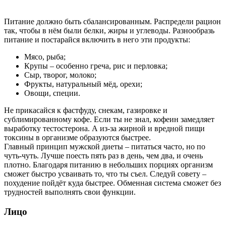
Питание должно быть сбалансированным. Распредели рацион
так, чтобы в нём были белки, жиры и углеводы. Разнообразь
питание и постарайся включить в него эти продукты:
Мясо, рыба;
Крупы – особенно греча, рис и перловка;
Сыр, творог, молоко;
Фрукты, натуральный мёд, орехи;
Овощи, специи.
Не прикасайся к фастфуду, снекам, газировке и
сублимированному кофе. Если ты не знал, кофеин замедляет
выработку тестостерона. А из-за жирной и вредной пищи
токсины в организме образуются быстрее.
Главный принцип мужской диеты – питаться часто, но по
чуть-чуть. Лучше поесть пять раз в день, чем два, и очень
плотно. Благодаря питанию в небольших порциях организм
сможет быстро усваивать то, что ты съел. Следуй совету –
похудение пойдёт куда быстрее. Обменная система сможет без
трудностей выполнять свои функции.
Лицо